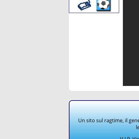
Un sito sul ragtime, il gen
l