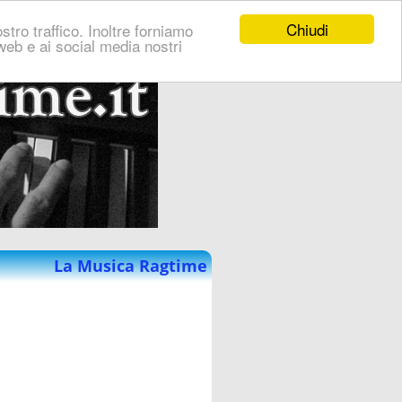
Chiudi
stro traffico. Inoltre forniamo
i web e ai social media nostri
La Musica Ragtime