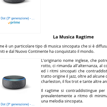
Echo Dot (3ª generazione) - Altoparlante intelligente con integrazione Alexa - Tessuto antracite
La Musica Ragtime
ime è un particolare tipo di musica sincopata che si è diffusa
niti e dal Nuovo Continente ha conquistato il mondo.
L'originario nome inglese, che p
rotto, ci rimanda all'alternanza, al 
ed i ritmi sincopati che contraddis
tratto origine il jazz, oltre ad alcun
charleston, il fox trot e tante altre a
Il ragtime si contraddistingue per
prevalentemente a ritmo di minim
una melodia sincopata.
Echo Dot (3ª generazione) - Altoparlante intelligente con integrazione Alexa - Tessuto antracite