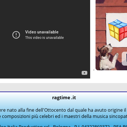
.
ragtime .it
ere nato alla fine dell'Ottocento dal quale ha avuto origine il
e composizioni più celebri ed i maestri della musica sincopat