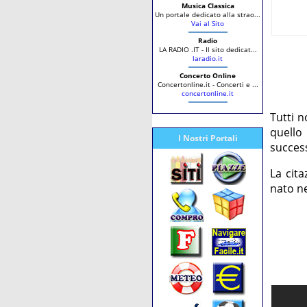
Musica Classica
Un portale dedicato alla strao...
Vai al Sito
Radio
LA RADIO .IT - Il sito dedicat...
laradio.it
Concerto Online
Concertonline.it - Concerti e ...
concertonline.it
Tutti n
quello
I Nostri Portali
succes
La cit
nato ne