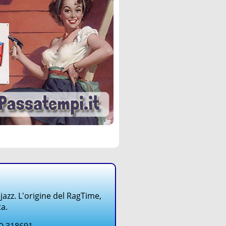
 jazz. L'origine del RagTime,
a.